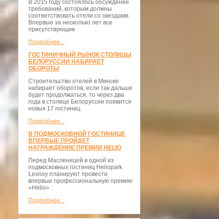
В 2015 году состоялось обсуждение
требований, которым должны
соответствовать отели со звездами.
Впервые за несколько лет все
присутствующие
Подробнее...
ГОСТИНИЧНЫЙ РЫНОК СТОЛИЦЫ
БЕЛОРУССИИ НАБИРАЕТ
ОБОРОТЫ
Строительство отелей в Минске
набирает оборотов, если так дальше
будет продолжаться, то через два
года в столице Белоруссии появится
новых 17 гостиниц.
Подробнее...
В ПОДМОСКОВНОЙ ГОСТИНИЦЕ
ВПЕРВЫЕ ПРОЙДЕТ
НАГРАЖДЕНИЕ ПРЕМИИ HELIO
Перед Масленицей в одной из
подмосковных гостиниц Heliopark
Lesnoy планируют провести
впервые профессиональную премию
«Helio» .
Подробнее...