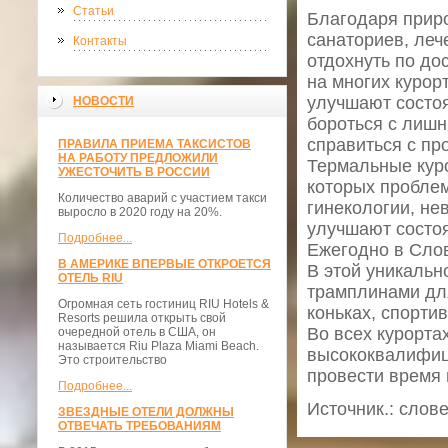
Статьи
Благодаря прир
санаториев, леч
Контакты
отдохнуть по д
на многих курор
улучшают состо
НОВОСТИ
бороться с лишн
справиться с пр
ПРАВИЛА ПРИЕМА ТАКСИСТОВ
НА РАБОТУ ПРЕДЛОЖИЛИ
Термальные кур
УЖЕСТОЧИТЬ В РОССИИ
которых проблем
Количество аварий с участием такси
гинекологии, не
выросло в 2020 году на 20%.
улучшают состо
Подробнее...
Ежегодно в Слов
В АМЕРИКЕ ВПЕРВЫЕ ОТКРОЕТСЯ
В этой уникальн
ОТЕЛЬ RIU
трамплинами для
Огромная сеть гостиниц RIU Hotels &
коньках, спорти
Resorts решила открыть свой
Во всех курорта
очередной отель в США, он
называется Riu Plaza Miami Beach.
высококвалифиц
Это строительство
провести время 
Подробнее...
Источник.: слов
ЗВЕЗДНЫЕ ОТЕЛИ ДОЛЖНЫ
ОТВЕЧАТЬ ТРЕБОВАНИЯМ