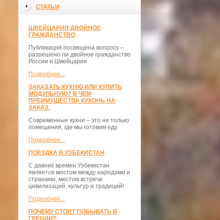
СТАТЬИ
ШВЕЙЦАРИЯ ДВОЙНОЕ
ГРАЖДАНСТВО
Публикация посвящена вопросу –
разрешено ли двойное гражданство
России и Швейцарии
Подробнее...
ЗАКАЗАТЬ КУХНЮ ИЛИ КУПИТЬ
МОДУЛЬНУЮ? В ЧЕМ
ПРЕИМУЩЕСТВА КУХОНЬ НА
ЗАКАЗ.
Современные кухни – это не только
помещения, где мы готовим еду.
Подробнее...
ПОЕЗДКА В УЗБЕКИСТАН
С давних времен Узбекистан
является мостом между народами и
странами, местом встречи
цивилизаций, культур и традиций!
Подробнее...
ПОЧЕМУ СТОИТ ПОБЫВАТЬ В
ГРЕЦИИ?