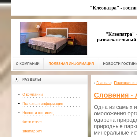
"Клеопатра" - гости
"Клеопатра" - 
развлекательный 
О КОМПАНИИ
ПОЛЕЗНАЯ ИНФОРМАЦИЯ
НОВОСТИ ГОСТИН
РАЗДЕЛЫ
Главная
Полезная и
Словения -
О компании
Полезная информация
Одна из самых и
омоложения орга
Новости гостиниц
одарена природо
Фото отеля
природные парки
sitemap.xml
минеральные ис