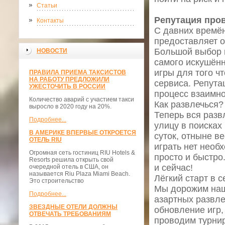
Статьи
Репутация про
Контакты
С давних времё
предоставляет 
Большой выбор и
НОВОСТИ
самого искушённ
игры для того ч
ПРАВИЛА ПРИЕМА ТАКСИСТОВ
НА РАБОТУ ПРЕДЛОЖИЛИ
сервиса. Репута
УЖЕСТОЧИТЬ В РОССИИ
процесс взаимно
Количество аварий с участием такси
Как развлечься?
выросло в 2020 году на 20%.
Теперь вся разв
Подробнее...
улицу в поисках
В АМЕРИКЕ ВПЕРВЫЕ ОТКРОЕТСЯ
суток, отныне в
ОТЕЛЬ RIU
играть нет необ
Огромная сеть гостиниц RIU Hotels &
просто и быстро
Resorts решила открыть свой
и сейчас!
очередной отель в США, он
называется Riu Plaza Miami Beach.
Лёгкий старт в с
Это строительство
Мы дорожим наш
Подробнее...
азартных развле
ЗВЕЗДНЫЕ ОТЕЛИ ДОЛЖНЫ
обновление игр,
ОТВЕЧАТЬ ТРЕБОВАНИЯМ
проводим турнир