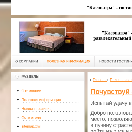
"Клеопатра" - гости
"Клеопатра" - 
развлекательный 
О КОМПАНИИ
ПОЛЕЗНАЯ ИНФОРМАЦИЯ
НОВОСТИ ГОСТИН
РАЗДЕЛЫ
Главная
Полезная и
Почувствуй 
О компании
Полезная информация
Испытай удачу в
Новости гостиниц
Добро пожаловат
Фото отеля
место, позволяю
в пучину страст
sitemap.xml
пойти на риск и 