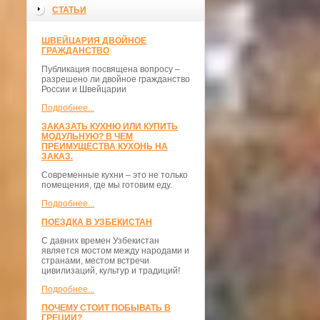
СТАТЬИ
ШВЕЙЦАРИЯ ДВОЙНОЕ
ГРАЖДАНСТВО
Публикация посвящена вопросу –
разрешено ли двойное гражданство
России и Швейцарии
Подробнее...
ЗАКАЗАТЬ КУХНЮ ИЛИ КУПИТЬ
МОДУЛЬНУЮ? В ЧЕМ
ПРЕИМУЩЕСТВА КУХОНЬ НА
ЗАКАЗ.
Современные кухни – это не только
помещения, где мы готовим еду.
Подробнее...
ПОЕЗДКА В УЗБЕКИСТАН
С давних времен Узбекистан
является мостом между народами и
странами, местом встречи
цивилизаций, культур и традиций!
Подробнее...
ПОЧЕМУ СТОИТ ПОБЫВАТЬ В
ГРЕЦИИ?