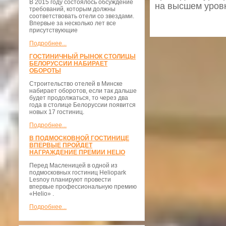
В 2015 году состоялось обсуждение
на высшем уровн
требований, которым должны
соответствовать отели со звездами.
Впервые за несколько лет все
присутствующие
Подробнее...
ГОСТИНИЧНЫЙ РЫНОК СТОЛИЦЫ
БЕЛОРУССИИ НАБИРАЕТ
ОБОРОТЫ
Строительство отелей в Минске
набирает оборотов, если так дальше
будет продолжаться, то через два
года в столице Белоруссии появится
новых 17 гостиниц.
Подробнее...
В ПОДМОСКОВНОЙ ГОСТИНИЦЕ
ВПЕРВЫЕ ПРОЙДЕТ
НАГРАЖДЕНИЕ ПРЕМИИ HELIO
Перед Масленицей в одной из
подмосковных гостиниц Heliopark
Lesnoy планируют провести
впервые профессиональную премию
«Helio» .
Подробнее...