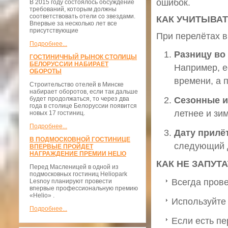
ошибок.
В 2015 году состоялось обсуждение
требований, которым должны
соответствовать отели со звездами.
КАК УЧИТЫВАТ
Впервые за несколько лет все
присутствующие
При перелётах в
Подробнее...
Разницу во
ГОСТИНИЧНЫЙ РЫНОК СТОЛИЦЫ
БЕЛОРУССИИ НАБИРАЕТ
Например, е
ОБОРОТЫ
времени, а 
Строительство отелей в Минске
набирает оборотов, если так дальше
будет продолжаться, то через два
Сезонные 
года в столице Белоруссии появится
летнее и зи
новых 17 гостиниц.
Подробнее...
Дату прилё
В ПОДМОСКОВНОЙ ГОСТИНИЦЕ
следующий 
ВПЕРВЫЕ ПРОЙДЕТ
НАГРАЖДЕНИЕ ПРЕМИИ HELIO
КАК НЕ ЗАПУТ
Перед Масленицей в одной из
подмосковных гостиниц Heliopark
Всегда прове
Lesnoy планируют провести
впервые профессиональную премию
«Helio» .
Используйте
Подробнее...
Если есть п