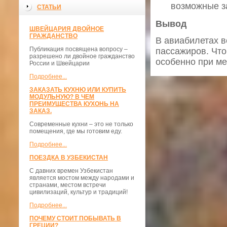
возможные з
СТАТЬИ
Вывод
ШВЕЙЦАРИЯ ДВОЙНОЕ
ГРАЖДАНСТВО
В авиабилетах в
Публикация посвящена вопросу –
пассажиров. Что
разрешено ли двойное гражданство
особенно при м
России и Швейцарии
Подробнее...
ЗАКАЗАТЬ КУХНЮ ИЛИ КУПИТЬ
МОДУЛЬНУЮ? В ЧЕМ
ПРЕИМУЩЕСТВА КУХОНЬ НА
ЗАКАЗ.
Современные кухни – это не только
помещения, где мы готовим еду.
Подробнее...
ПОЕЗДКА В УЗБЕКИСТАН
С давних времен Узбекистан
является мостом между народами и
странами, местом встречи
цивилизаций, культур и традиций!
Подробнее...
ПОЧЕМУ СТОИТ ПОБЫВАТЬ В
ГРЕЦИИ?