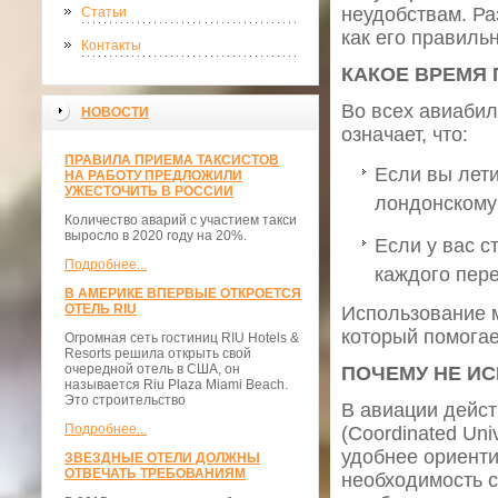
неудобствам. Р
Статьи
как его правиль
Контакты
КАКОЕ ВРЕМЯ 
Во всех авиабил
НОВОСТИ
означает, что:
ПРАВИЛА ПРИЕМА ТАКСИСТОВ
Если вы лети
НА РАБОТУ ПРЕДЛОЖИЛИ
УЖЕСТОЧИТЬ В РОССИИ
лондонскому
Количество аварий с участием такси
выросло в 2020 году на 20%.
Если у вас с
Подробнее...
каждого пере
В АМЕРИКЕ ВПЕРВЫЕ ОТКРОЕТСЯ
ОТЕЛЬ RIU
Использование 
который помогае
Огромная сеть гостиниц RIU Hotels &
Resorts решила открыть свой
очередной отель в США, он
ПОЧЕМУ НЕ ИС
называется Riu Plaza Miami Beach.
Это строительство
В авиации дейс
Подробнее...
(Coordinated Uni
удобнее ориенти
ЗВЕЗДНЫЕ ОТЕЛИ ДОЛЖНЫ
ОТВЕЧАТЬ ТРЕБОВАНИЯМ
необходимость с