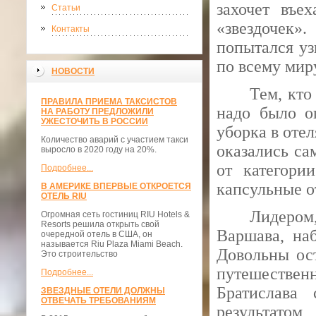
захочет въе
Статьи
«звездочек».
Контакты
попытался уз
по всему мир
НОВОСТИ
Тем, кто
ПРАВИЛА ПРИЕМА ТАКСИСТОВ
надо было о
НА РАБОТУ ПРЕДЛОЖИЛИ
УЖЕСТОЧИТЬ В РОССИИ
уборка в отел
Количество аварий с участием такси
оказались са
выросло в 2020 году на 20%.
от категори
Подробнее...
капсульные о
В АМЕРИКЕ ВПЕРВЫЕ ОТКРОЕТСЯ
ОТЕЛЬ RIU
Лидером
Огромная сеть гостиниц RIU Hotels &
Resorts решила открыть свой
Варшава, наб
очередной отель в США, он
называется Riu Plaza Miami Beach.
Довольны ост
Это строительство
путешествен
Подробнее...
Братислава 
ЗВЕЗДНЫЕ ОТЕЛИ ДОЛЖНЫ
ОТВЕЧАТЬ ТРЕБОВАНИЯМ
результатом