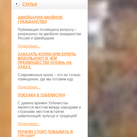
СТАТЬИ
ШВЕЙЦАРИЯ ДВОЙНОЕ
ГРАЖДАНСТВО
Публикация посвящена вопросу –
разрешено ли двойное гражданство
России и Швейцарии
Подробнее...
ЗАКАЗАТЬ КУХНЮ ИЛИ КУПИТЬ
МОДУЛЬНУЮ? В ЧЕМ
ПРЕИМУЩЕСТВА КУХОНЬ НА
ЗАКАЗ.
Современные кухни – это не только
помещения, где мы готовим еду.
Подробнее...
ПОЕЗДКА В УЗБЕКИСТАН
С давних времен Узбекистан
является мостом между народами и
странами, местом встречи
цивилизаций, культур и традиций!
Подробнее...
ПОЧЕМУ СТОИТ ПОБЫВАТЬ В
ГРЕЦИИ?