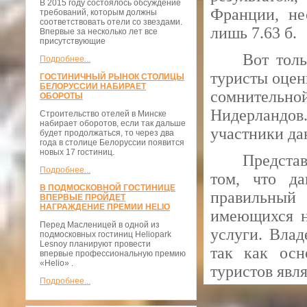
В 2015 году состоялось обсуждение
Франции, не
требований, которым должны
соответствовать отели со звездами.
лишь 7.63 б.
Впервые за несколько лет все
присутствующие
Вот толь
Подробнее...
туристы оцен
ГОСТИНИЧНЫЙ РЫНОК СТОЛИЦЫ
БЕЛОРУССИИ НАБИРАЕТ
сомнительно
ОБОРОТЫ
Нидерландов.
Строительство отелей в Минске
набирает оборотов, если так дальше
участники да
будет продолжаться, то через два
года в столице Белоруссии появится
новых 17 гостиниц.
Представ
Подробнее...
том, что да
В ПОДМОСКОВНОЙ ГОСТИНИЦЕ
правильный
ВПЕРВЫЕ ПРОЙДЕТ
НАГРАЖДЕНИЕ ПРЕМИИ HELIO
имеющихся н
Перед Масленицей в одной из
услуги. Влад
подмосковных гостиниц Heliopark
Lesnoy планируют провести
так как осн
впервые профессиональную премию
«Helio» .
туристов явля
Подробнее...